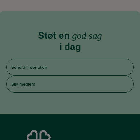
Støt en
god sag
i dag
Send din donation
Bliv medlem