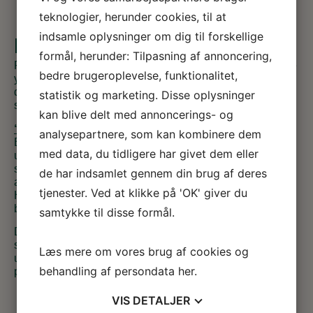
teknologier, herunder cookies, til at
indsamle oplysninger om dig til forskellige
Materialer
til de lidt større børn
formål, herunder: Tilpasning af annoncering,
Filmene om Snapper og Topper henvender sig mest til de
bedre brugeroplevelse, funktionalitet,
yngre børn, men der er også lavet en række materialer til
de lidt større børn, som man som forælder også kan lade
statistik og marketing. Disse oplysninger
sig inspirere af.
kan blive delt med annoncerings- og
“Lær om sorg”
er et materiale udviklet af Kræftens
analysepartnere, som kan kombinere dem
Bekæmpelse til børn i 3. – 6. klasse og er tænkt som et
med data, du tidligere har givet dem eller
undervisningsmateriale, men materialet kan også læses
som inspiration til måder at tale med børn om sorg og det
de har indsamlet gennem din brug af deres
at miste.
tjenester. Ved at klikke på 'OK' giver du
Har du ikke mod på selv at bruge det, så tal evt. med dit
barns skole om at afvikle et forløb i klassen.
samtykke til disse formål.
Det er på nogle hospicer også en mulighed for
skoleklasser at besøge hospice som et led i
Læs mere om vores brug af cookies og
undervisningen. På Hospice Limfjord i Skive har man
behandling af persondata
her
.
projektet:
“Hospice i børnehøjde”
.
VIS
DETALJER