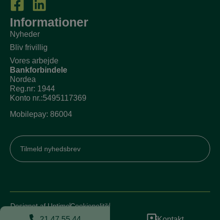
Informationer
Nyheder
Bliv frivillig
Vores arbejde
Bankforbindele
Nordea
Reg.nr: 1944
Konto nr.:5495117369
Mobilepay: 86004
Tilmeld nyhedsbrev
Designet af Uptime
Cookiepolitik
Privatlivspolitik
21 47 55 44
Kontakt