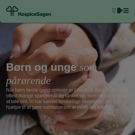
Børn og unge
som
pårørende
Når børn første gang oplever et dødsfald, dukker der som
oftest mange spørgsmål og tanker op, som de har brug for
at tale om. Vi har samlet forskellige materialer, der kan
hjælpe til at gøre samtalen om at miste lidt lettere