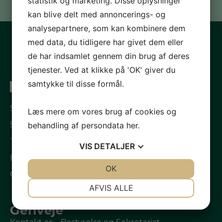
statistik og marketing. Disse oplysninger
kan blive delt med annoncerings- og
analysepartnere, som kan kombinere dem
med data, du tidligere har givet dem eller
de har indsamlet gennem din brug af deres
tjenester. Ved at klikke på 'OK' giver du
samtykke til disse formål.
Strandbakken 15
Læs mere om vores brug af cookies og
5700 Svendborg
behandling af persondata
her
.
Tlf.
+45 21 47 55 44
VIS
DETALJER
E-mail.
sek@hospice.dk
JA
NEJ
OK
JA
NEJ
CVR.Nr. 28829477
NØDVENDIGE
PRÆFERENCER
AFVIS ALLE
JA
NEJ
JA
NEJ
Genveje
MARKETING
STATISTIK