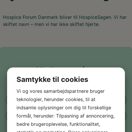
Hospice Forum Danmark bliver til HospiceSagen. Vi har
skiftet navn – men vi har ikke skiftet hjerte.
god sag
Støt en
Samtykke til cookies
i dag
Vi og vores samarbejdspartnere bruger
teknologier, herunder cookies, til at
Send din donation
indsamle oplysninger om dig til forskellige
formål, herunder: Tilpasning af annoncering,
Bliv medlem
bedre brugeroplevelse, funktionalitet,