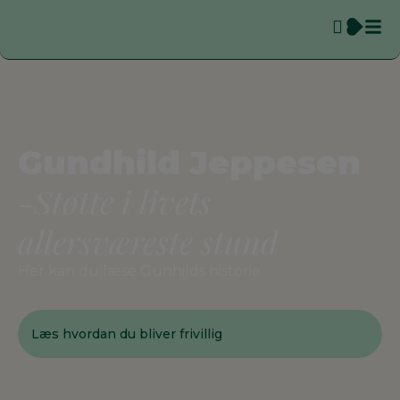
Gundhild Jeppesen
-Støtte i livets
allersværeste stund
Her kan du læse Gunhilds historie
Læs hvordan du bliver frivillig