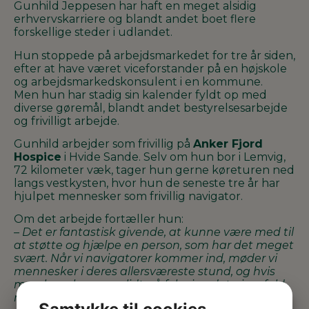
Gunhild Jeppesen har haft en meget alsidig
erhvervskarriere og blandt andet boet flere
forskellige steder i udlandet.
Hun stoppede på arbejdsmarkedet for tre år siden,
efter at have været viceforstander på en højskole
og arbejdsmarkedskonsulent i en kommune.
Men hun har stadig sin kalender fyldt op med
diverse gøremål, blandt andet bestyrelsesarbejde
og frivilligt arbejde.
Gunhild arbejder som frivillig på
Anker Fjord
Hospice
i Hvide Sande. Selv om hun bor i Lemvig,
72 kilometer væk, tager hun gerne køreturen ned
langs vestkysten, hvor hun de seneste tre år har
hjulpet mennesker som frivillig navigator.
Om det arbejde fortæller hun:
– Det er fantastisk givende, at kunne være med til
at støtte og hjælpe en person, som har det meget
svært. Når vi navigatorer kommer ind, møder vi
mennesker i deres allersværeste stund, og hvis
man bare kan gøre lidt, så føler jeg det giver fuld
mening,
siger Gunhild Jeppesen.