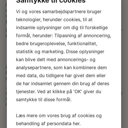
Samtykke til cookies
Gunhilds opgave som navigator er at lytte, hjælpe
og støtte. At give kærlige skub til at komme videre
Vi og vores samarbejdspartnere bruger
og bygge bro til andre tilbud, som kan hjælpe
teknologier, herunder cookies, til at
personen videre i livet.
indsamle oplysninger om dig til forskellige
Der er tre grupper på Anker Fjord Hospice, som får
formål, herunder: Tilpasning af annoncering,
tilbuddet om at få tilknyttet en navigator. Det er:
bedre brugeroplevelse, funktionalitet,
enlige patienter, som har et sparsomt
netværk.
statistik og marketing. Disse oplysninger
sårbare efterlevende
kan blive delt med annoncerings- og
børnefamilier
analysepartnere, som kan kombinere dem
For tiden er det Susanne, som mistede sin mand,
for en måned siden, der har glæde af Gunhild. Og
med data, du tidligere har givet dem eller
som Susanne siger:
de har indsamlet gennem din brug af deres
– Det har gjort min sorg lettere at komme
tjenester. Ved at klikke på 'OK' giver du
igennem, at jeg har Gunhild til at give mig kærlige
skub, så jeg ikke bare sidder derhjemme i sofaen
samtykke til disse formål.
og kigger ind i væggen.
Læs mere om vores brug af cookies og
behandling af persondata
her
.