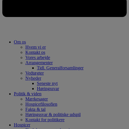
Om os
Hvem vi er
Kontakt os
Vores arbejde
Arrangementer
Tidl. Generalforsamlinger
Vedtægter
Nyheder
Seneste nyt
Høringssvar
Politik & viden
Mærkesager
Hospicefilosofien
Fakta & tal
Høringssvar & politiske udspil
Kontakt for politikere
Hospicer