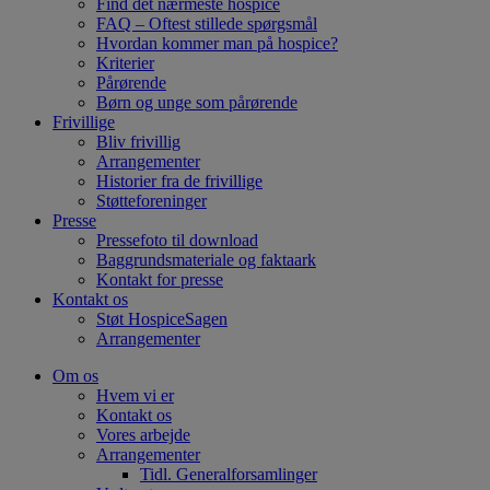
Find det nærmeste hospice
FAQ – Oftest stillede spørgsmål
Hvordan kommer man på hospice?
Kriterier
Pårørende
Børn og unge som pårørende
Frivillige
Bliv frivillig
Arrangementer
Historier fra de frivillige
Støtteforeninger
Presse
Pressefoto til download
Baggrundsmateriale og faktaark
Kontakt for presse
Kontakt os
Støt HospiceSagen
Arrangementer
Om os
Hvem vi er
Kontakt os
Vores arbejde
Arrangementer
Tidl. Generalforsamlinger