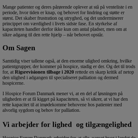
Mange patienter og deres pårørende oplever at stå på venteliste i en
periode, hvor tiden er knap, og behovet for lindring og støtte er
størst. Det skaber frustration og utryghed, og det underminerer
princippet om værdighed i livets sidste fase. En styrkelse af
kapaciteten handler derfor ikke kun om antal pladser, men om at
sikre adgang til den rette hjælp – når behovet opstår.
Om
Sagen
Samtidig viser tallene også, at den enorme ulighed omkring, hvilke
patientgrupper, der kommer på hospice, stadig er der. Og det til trods
for, at
Rigsrevisionen tilbage i 2020
rettede en skarp kritik af netop
den ulighed i adgangen til specialiseret palliation og dermed
hospicerne.
I Hospice Forum Danmark mener vi, at en del af løsningen på
uligheden er at få kigget på kapaciteten, så vi sikrer, at vi har den
rette kapacitet til at imødekomme behovene hos patienter med
alvorlig sygdom og behov for palliation.
Vi arbejder for lighed
og tilgængelighed
Hospice Forum Danmark arbejder for, at alle, uanset hvor i landet de