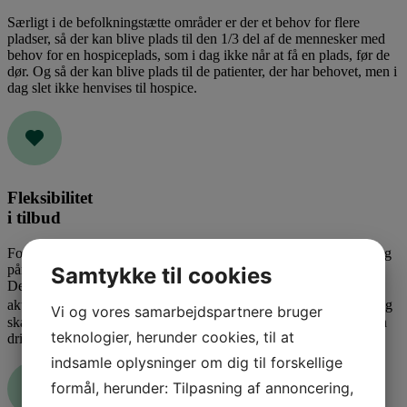
Særligt i de befolkningstætte områder er der et behov for flere
pladser, så der kan blive plads til den 1/3 del af de mennesker med
behov for en hospiceplads, som i dag ikke når at få en plads, før de
dør. Og så der kan blive plads til de patienter, der har behovet, men i
dag slet ikke henvises til hospice.
Fleksibilitet
i tilbud
For at kunne imødekomme stadigt skiftende behov hos patienter og
pårørende, må hospicerne have frihed til at iværksætte nye tiltag.
Samtykke til cookies
Det kunne være tiltag som Dag- og Nathospice, flere udgående
aktiviteter fra hospice, ambulatorier eller virtuelle tilbud. Nye tiltag
Vi og vores samarbejdspartnere bruger
skal afprøves i praksis og det kræver ressourcer og fleksibilitet i en
teknologier, herunder cookies, til at
driftsoverenskomst.
indsamle oplysninger om dig til forskellige
formål, herunder: Tilpasning af annoncering,