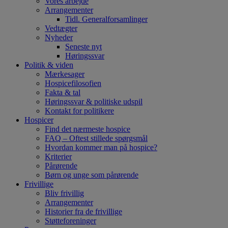
Vores arbejde
Arrangementer
Tidl. Generalforsamlinger
Vedtægter
Nyheder
Seneste nyt
Høringssvar
Politik & viden
Mærkesager
Hospicefilosofien
Fakta & tal
Høringssvar & politiske udspil
Kontakt for politikere
Hospicer
Find det nærmeste hospice
FAQ – Oftest stillede spørgsmål
Hvordan kommer man på hospice?
Kriterier
Pårørende
Børn og unge som pårørende
Frivillige
Bliv frivillig
Arrangementer
Historier fra de frivillige
Støtteforeninger