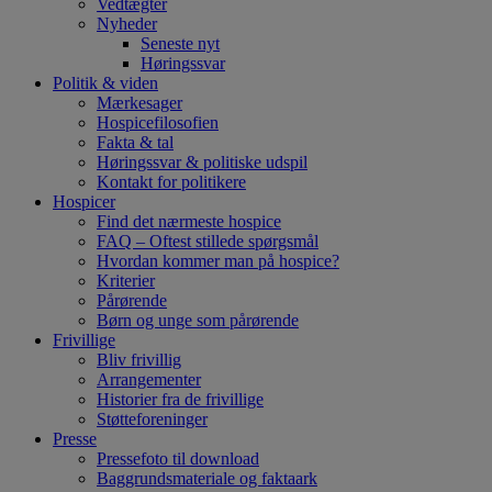
Vedtægter
Nyheder
Seneste nyt
Høringssvar
Politik & viden
Mærkesager
Hospicefilosofien
Fakta & tal
Høringssvar & politiske udspil
Kontakt for politikere
Hospicer
Find det nærmeste hospice
FAQ – Oftest stillede spørgsmål
Hvordan kommer man på hospice?
Kriterier
Pårørende
Børn og unge som pårørende
Frivillige
Bliv frivillig
Arrangementer
Historier fra de frivillige
Støtteforeninger
Presse
Pressefoto til download
Baggrundsmateriale og faktaark