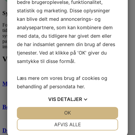
bedre brugeroplevelse, funktionalitet,
statistik og marketing. Disse oplysninger
Systematik i udredning og samtaler
kan blive delt med annoncerings- og
For at sikre, at patienterne får det rigtige tilbud på det rigtige
analysepartnere, som kan kombinere dem
tidspunkt i deres sygdomsforløb, er man nødt til at styrke
med data, du tidligere har givet dem eller
systematikken i samtalerne med patienterne. Vi skal sikre, at
patienter og pårørende inddrages, så deres ønsker respekteres og
de har indsamlet gennem din brug af deres
imødekommes i videst muligt omfang.
tjenester. Ved at klikke på 'OK' giver du
Vores andre
fokusområder
samtykke til disse formål.
Læs mere om vores brug af cookies og
Mindsk ulighed i sundhed
behandling af persondata
her
.
VIS
DETALJER
Børnehospice
JA
NEJ
OK
JA
NEJ
NØDVENDIGE
PRÆFERENCER
AFVIS ALLE
Den nødvendige samtale
JA
NEJ
JA
NEJ